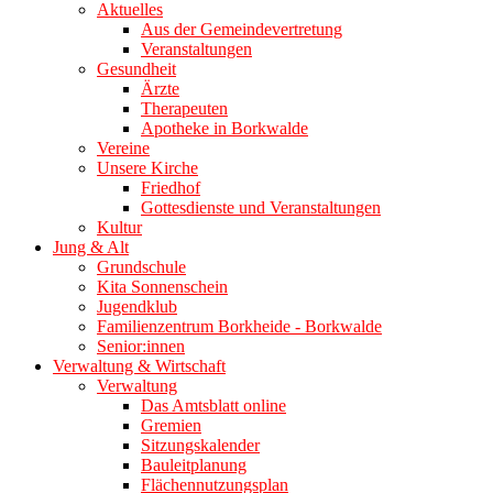
Aktuelles
Aus der Gemeindevertretung
Veranstaltungen
Gesundheit
Ärzte
Therapeuten
Apotheke in Borkwalde
Vereine
Unsere Kirche
Friedhof
Gottesdienste und Veranstaltungen
Kultur
Jung & Alt
Grundschule
Kita Sonnenschein
Jugendklub
Familienzentrum Borkheide - Borkwalde
Senior:innen
Verwaltung & Wirtschaft
Verwaltung
Das Amtsblatt online
Gremien
Sitzungskalender
Bauleitplanung
Flächennutzungsplan