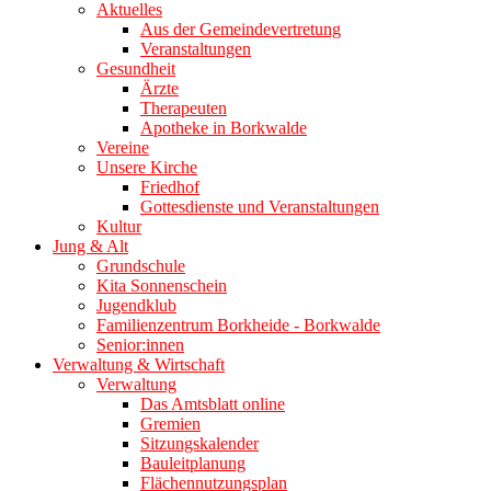
Aktuelles
Aus der Gemeindevertretung
Veranstaltungen
Gesundheit
Ärzte
Therapeuten
Apotheke in Borkwalde
Vereine
Unsere Kirche
Friedhof
Gottesdienste und Veranstaltungen
Kultur
Jung & Alt
Grundschule
Kita Sonnenschein
Jugendklub
Familienzentrum Borkheide - Borkwalde
Senior:innen
Verwaltung & Wirtschaft
Verwaltung
Das Amtsblatt online
Gremien
Sitzungskalender
Bauleitplanung
Flächennutzungsplan