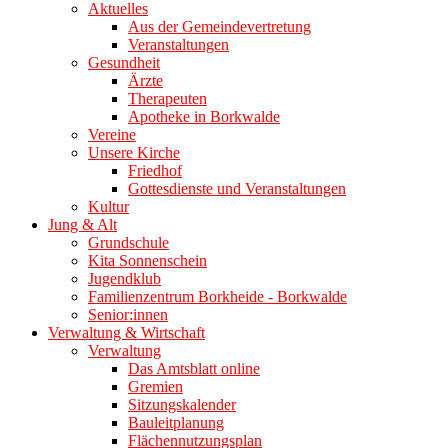
Aktuelles
Aus der Gemeindevertretung
Veranstaltungen
Gesundheit
Ärzte
Therapeuten
Apotheke in Borkwalde
Vereine
Unsere Kirche
Friedhof
Gottesdienste und Veranstaltungen
Kultur
Jung & Alt
Grundschule
Kita Sonnenschein
Jugendklub
Familienzentrum Borkheide - Borkwalde
Senior:innen
Verwaltung & Wirtschaft
Verwaltung
Das Amtsblatt online
Gremien
Sitzungskalender
Bauleitplanung
Flächennutzungsplan