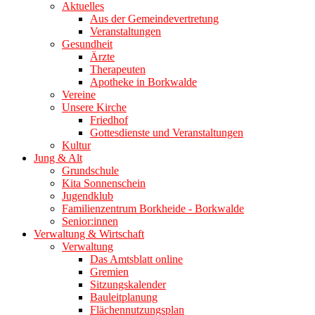
Aktuelles
Aus der Gemeindevertretung
Veranstaltungen
Gesundheit
Ärzte
Therapeuten
Apotheke in Borkwalde
Vereine
Unsere Kirche
Friedhof
Gottesdienste und Veranstaltungen
Kultur
Jung & Alt
Grundschule
Kita Sonnenschein
Jugendklub
Familienzentrum Borkheide - Borkwalde
Senior:innen
Verwaltung & Wirtschaft
Verwaltung
Das Amtsblatt online
Gremien
Sitzungskalender
Bauleitplanung
Flächennutzungsplan