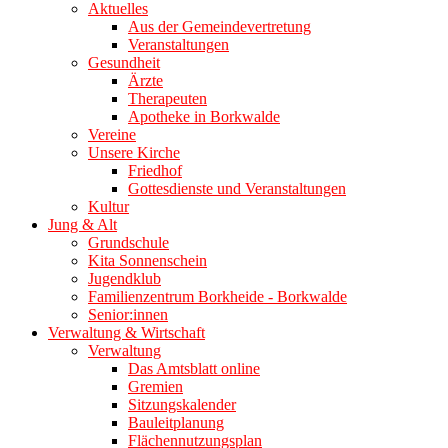
Aktuelles
Aus der Gemeindevertretung
Veranstaltungen
Gesundheit
Ärzte
Therapeuten
Apotheke in Borkwalde
Vereine
Unsere Kirche
Friedhof
Gottesdienste und Veranstaltungen
Kultur
Jung & Alt
Grundschule
Kita Sonnenschein
Jugendklub
Familienzentrum Borkheide - Borkwalde
Senior:innen
Verwaltung & Wirtschaft
Verwaltung
Das Amtsblatt online
Gremien
Sitzungskalender
Bauleitplanung
Flächennutzungsplan