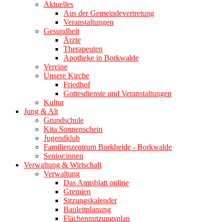
Aktuelles
Aus der Gemeindevertretung
Veranstaltungen
Gesundheit
Ärzte
Therapeuten
Apotheke in Borkwalde
Vereine
Unsere Kirche
Friedhof
Gottesdienste und Veranstaltungen
Kultur
Jung & Alt
Grundschule
Kita Sonnenschein
Jugendklub
Familienzentrum Borkheide - Borkwalde
Senior:innen
Verwaltung & Wirtschaft
Verwaltung
Das Amtsblatt online
Gremien
Sitzungskalender
Bauleitplanung
Flächennutzungsplan