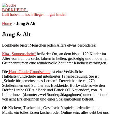
BORKHEIDE.
Luft haben ... hoch fliegen ... gut landen
Home
>
Jung & Alt
Jung & Alt
Borkheide bietet Menschen jeden Alters etwas besonderes:
Kita „Sonnenschein“
heißt der Ort, an dem bis zu 120 Kinder im
Alter von null bis sechs Jahren in hellen, großzügig und modernen
Gruppenräumen eine wundervolle Zeit ihrer Kindheit verbringen.
Die
Hans-Grade-Grundschule
ist eine Verlässliche
Halbtagsgrundschule mit integrierter Tagesbetreuung. Sie ist
„Schule für gemeinsames Lernen“. Derzeit hat sie ca. 270
Schülerinnen und Schüler aus Borkheide, Borkwalde sowie den
Dörfer Linthe OT Alt Bork und Brück OT Neuendorf, von 19
Lehrerinnen (darunter zwei Sonderpädagoginnen) unterrichtet und
von acht Erzieherinnen und einer Sozialarbeiterin betreut.
Ob Kickern, Tischtennis, Gesellschaftsspiele, ordentlich laute
Musik, ein tolles Essen kochen oder Online sein, alles geht bei uns