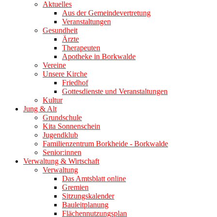
Aktuelles
Aus der Gemeindevertretung
Veranstaltungen
Gesundheit
Ärzte
Therapeuten
Apotheke in Borkwalde
Vereine
Unsere Kirche
Friedhof
Gottesdienste und Veranstaltungen
Kultur
Jung & Alt
Grundschule
Kita Sonnenschein
Jugendklub
Familienzentrum Borkheide - Borkwalde
Senior:innen
Verwaltung & Wirtschaft
Verwaltung
Das Amtsblatt online
Gremien
Sitzungskalender
Bauleitplanung
Flächennutzungsplan