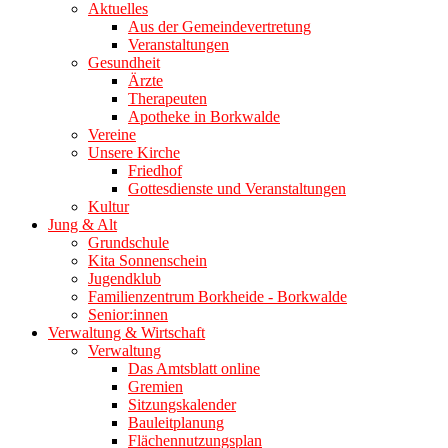
Aktuelles
Aus der Gemeindevertretung
Veranstaltungen
Gesundheit
Ärzte
Therapeuten
Apotheke in Borkwalde
Vereine
Unsere Kirche
Friedhof
Gottesdienste und Veranstaltungen
Kultur
Jung & Alt
Grundschule
Kita Sonnenschein
Jugendklub
Familienzentrum Borkheide - Borkwalde
Senior:innen
Verwaltung & Wirtschaft
Verwaltung
Das Amtsblatt online
Gremien
Sitzungskalender
Bauleitplanung
Flächennutzungsplan