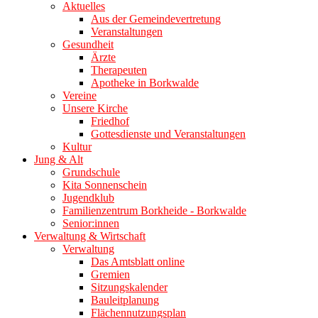
Aktuelles
Aus der Gemeindevertretung
Veranstaltungen
Gesundheit
Ärzte
Therapeuten
Apotheke in Borkwalde
Vereine
Unsere Kirche
Friedhof
Gottesdienste und Veranstaltungen
Kultur
Jung & Alt
Grundschule
Kita Sonnenschein
Jugendklub
Familienzentrum Borkheide - Borkwalde
Senior:innen
Verwaltung & Wirtschaft
Verwaltung
Das Amtsblatt online
Gremien
Sitzungskalender
Bauleitplanung
Flächennutzungsplan