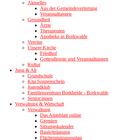
Aktuelles
Aus der Gemeindevertretung
Veranstaltungen
Gesundheit
Ärzte
Therapeuten
Apotheke in Borkwalde
Vereine
Unsere Kirche
Friedhof
Gottesdienste und Veranstaltungen
Kultur
Jung & Alt
Grundschule
Kita Sonnenschein
Jugendklub
Familienzentrum Borkheide - Borkwalde
Senior:innen
Verwaltung & Wirtschaft
Verwaltung
Das Amtsblatt online
Gremien
Sitzungskalender
Bauleitplanung
Flächennutzungsplan