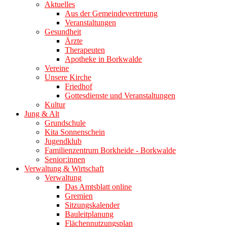
Aktuelles
Aus der Gemeindevertretung
Veranstaltungen
Gesundheit
Ärzte
Therapeuten
Apotheke in Borkwalde
Vereine
Unsere Kirche
Friedhof
Gottesdienste und Veranstaltungen
Kultur
Jung & Alt
Grundschule
Kita Sonnenschein
Jugendklub
Familienzentrum Borkheide - Borkwalde
Senior:innen
Verwaltung & Wirtschaft
Verwaltung
Das Amtsblatt online
Gremien
Sitzungskalender
Bauleitplanung
Flächennutzungsplan