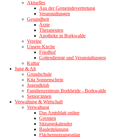
Aktuelles
Aus der Gemeindevertretung
Veranstaltungen
Gesundheit
Ärzte
Therapeuten
Apotheke in Borkwalde
Vereine
Unsere Kirche
Friedhof
Gottesdienste und Veranstaltungen
Kultur
Jung & Alt
Grundschule
Kita Sonnenschein
Jugendklub
Familienzentrum Borkheide - Borkwalde
Senior:innen
Verwaltung & Wirtschaft
Verwaltung
Das Amtsblatt online
Gremien
Sitzungskalender
Bauleitplanung
Flächennutzungsplan