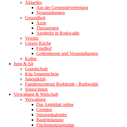
Aktuelles
Aus der Gemeindevertretung
Veranstaltungen
Gesundheit
Ärzte
Therapeuten
Apotheke in Borkwalde
Vereine
Unsere Kirche
Friedhof
Gottesdienste und Veranstaltungen
Kultur
Jung & Alt
Grundschule
Kita Sonnenschein
Jugendklub
Familienzentrum Borkheide - Borkwalde
Senior:innen
Verwaltung & Wirtschaft
Verwaltung
Das Amtsblatt online
Gremien
Sitzungskalender
Bauleitplanung
Flächennutzungsplan