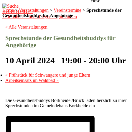
close
Home
>
Veranstaltungen
>
Vereinstermine
>
Sprechstunde der
BORKHEIDE.
Gesundheitsbuddys für Angehörige
Luft haben ... hoch fliegen ... gut landen
« Alle Veranstaltungen
Sprechstunde der Gesundheitsbuddys für
Angehörige
10 April 2024 19:00
-
20:00
«
Frühstück für Schwangere und junge Eltern
Arbeitseinsatz im Waldbad
»
Die Gesundheitsbuddys Borkheide /Brück laden herzlich zu ihren
Sprechstunden im Gemeindehaus Borkheide ein.