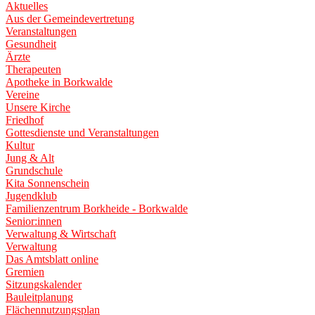
Aktuelles
Aus der Gemeindevertretung
Veranstaltungen
Gesundheit
Ärzte
Therapeuten
Apotheke in Borkwalde
Vereine
Unsere Kirche
Friedhof
Gottesdienste und Veranstaltungen
Kultur
Jung & Alt
Grundschule
Kita Sonnenschein
Jugendklub
Familienzentrum Borkheide - Borkwalde
Senior:innen
Verwaltung & Wirtschaft
Verwaltung
Das Amtsblatt online
Gremien
Sitzungskalender
Bauleitplanung
Flächennutzungsplan