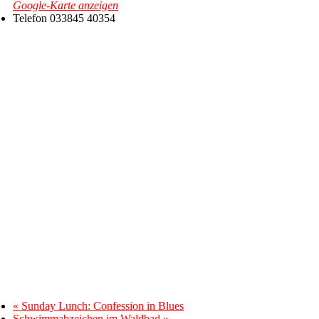
Google-Karte anzeigen
Telefon
033845 40354
«
Sunday Lunch: Confession in Blues
Schwimmabzeichen im Waldbad
»