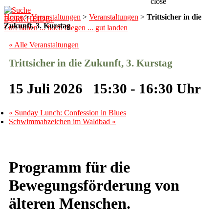
close
Home
>
Veranstaltungen
>
Veranstaltungen
>
Trittsicher in die
BORKHEIDE.
Zukunft, 3. Kurstag
Luft haben ... hoch fliegen ... gut landen
« Alle Veranstaltungen
Trittsicher in die Zukunft, 3. Kurstag
15 Juli 2026 15:30
-
16:30
«
Sunday Lunch: Confession in Blues
Schwimmabzeichen im Waldbad
»
Programm für die
Bewegungsförderung von
älteren Menschen.