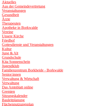
Aktuelles
Aus der Gemeindevertretung
Veranstaltungen
Gesundheit
Ärzte
Therapeuten
Apotheke in Borkwalde
Vereine
Unsere Kirche
Friedhof
Gottesdienste und Veranstaltungen
Kultur
Jung & Alt
Grundschule
Kita Sonnenschein
Jugendklub
Familienzentrum Borkheide - Borkwalde
Senior:innen
Verwaltung & Wirtschaft
Verwaltung
Das Amtsblatt online
Gremien
Sitzungskalender
Bauleitplanung
Flächennutzungsplan