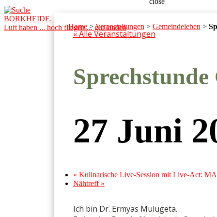
close
BORKHEIDE.
Home
>
Veranstaltungen
>
Gemeindeleben
>
Sp
Luft haben ... hoch fliegen ... gut landen
« Alle Veranstaltungen
Sprechstunde 
27 Juni 
«
Kulinarische Live-Session mit Live-Ac
Nähtreff
»
Ich bin Dr. Ermyas Mulugeta.