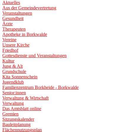
Aktuelles
Aus der Gemeindevertretung
Veranstaltungen
Gesundheit
Ärzte
Therapeuten
Apotheke in Borkwalde
Vereine
Unsere Kirche
Friedhof
Gottesdienste und Veranstaltungen
Kultur
Jung & Alt
Grundschule
Kita Sonnenschein
Jugendklub
Familienzentrum Borkheide - Borkwalde
Senior:innen
Verwaltung & Wirtschaft
Verwaltung
Das Amtsblatt online
Gremien
Sitzungskalender
Bauleitplanung
Flächennutzungsplan