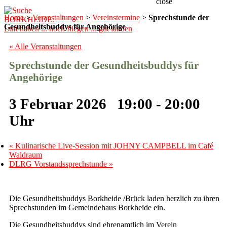
close
Home
>
Veranstaltungen
>
Vereinstermine
>
Sprechstunde der
BORKHEIDE.
Gesundheitsbuddys für Angehörige
Luft haben ... hoch fliegen ... gut landen
« Alle Veranstaltungen
Sprechstunde der Gesundheitsbuddys für
Angehörige
3 Februar 2026 19:00
-
20:00
«
Kulinarische Live-Session mit JOHNY CAMPBELL im Café
Waldraum
DLRG Vorstandssprechstunde
»
Die Gesundheitsbuddys Borkheide /Brück laden herzlich zu ihren
Sprechstunden im Gemeindehaus Borkheide ein.
Die Gesundheitsbuddys sind ehrenamtlich im Verein