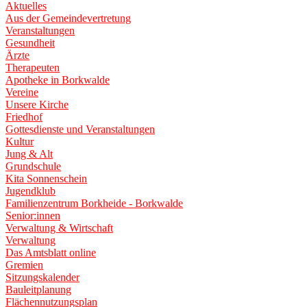
Aktuelles
Aus der Gemeindevertretung
Veranstaltungen
Gesundheit
Ärzte
Therapeuten
Apotheke in Borkwalde
Vereine
Unsere Kirche
Friedhof
Gottesdienste und Veranstaltungen
Kultur
Jung & Alt
Grundschule
Kita Sonnenschein
Jugendklub
Familienzentrum Borkheide - Borkwalde
Senior:innen
Verwaltung & Wirtschaft
Verwaltung
Das Amtsblatt online
Gremien
Sitzungskalender
Bauleitplanung
Flächennutzungsplan