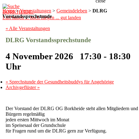
close
Home
>
Veranstaltungen
>
Gemeindeleben
>
DLRG
BORKHEIDE.
Vorstandssprechstunde
Luft haben ... hoch fliegen ... gut landen
« Alle Veranstaltungen
DLRG Vorstandssprechstunde
4 November 2026 17:30
-
18:30
«
Sprechstunde der Gesundheitsbuddys für Angehörige
Archivgeflüster
»
Der Vorstand der DLRG OG Borkheide steht allen Mitgliedern und
Bürgern regelmäßig
jeden ersten Mittwoch im Monat
im Speisesaal der Grundschule
für Fragen rund um die DLRG gern zur Verfügung.