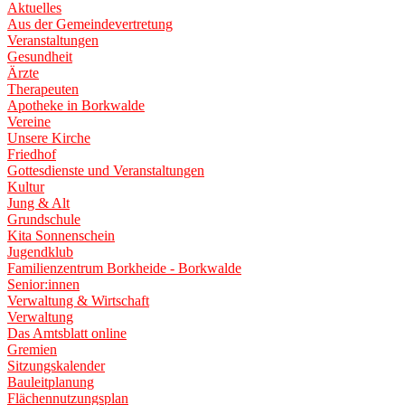
Aktuelles
Aus der Gemeindevertretung
Veranstaltungen
Gesundheit
Ärzte
Therapeuten
Apotheke in Borkwalde
Vereine
Unsere Kirche
Friedhof
Gottesdienste und Veranstaltungen
Kultur
Jung & Alt
Grundschule
Kita Sonnenschein
Jugendklub
Familienzentrum Borkheide - Borkwalde
Senior:innen
Verwaltung & Wirtschaft
Verwaltung
Das Amtsblatt online
Gremien
Sitzungskalender
Bauleitplanung
Flächennutzungsplan