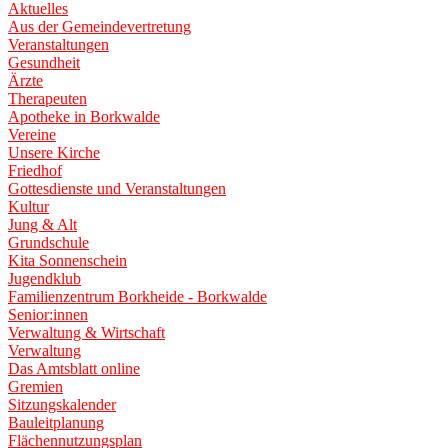
Aktuelles
Aus der Gemeindevertretung
Veranstaltungen
Gesundheit
Ärzte
Therapeuten
Apotheke in Borkwalde
Vereine
Unsere Kirche
Friedhof
Gottesdienste und Veranstaltungen
Kultur
Jung & Alt
Grundschule
Kita Sonnenschein
Jugendklub
Familienzentrum Borkheide - Borkwalde
Senior:innen
Verwaltung & Wirtschaft
Verwaltung
Das Amtsblatt online
Gremien
Sitzungskalender
Bauleitplanung
Flächennutzungsplan