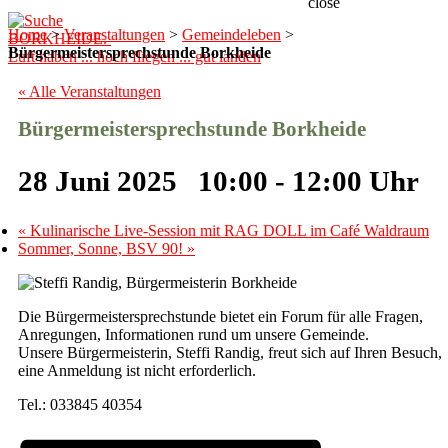
close
Home
>
Veranstaltungen
>
Gemeindeleben
>
BORKHEIDE.
Bürgermeistersprechstunde Borkheide
Luft haben ... hoch fliegen ... gut landen
« Alle Veranstaltungen
Bürgermeistersprechstunde Borkheide
28 Juni 2025 10:00
-
12:00
«
Kulinarische Live-Session mit RAG DOLL im Café Waldraum
Sommer, Sonne, BSV 90!
»
Die Bürgermeistersprechstunde bietet ein Forum für alle Fragen,
Anregungen, Informationen rund um unsere Gemeinde.
Unsere Bürgermeisterin, Steffi Randig, freut sich auf Ihren Besuch,
eine Anmeldung ist nicht erforderlich.
Tel.: 033845 40354