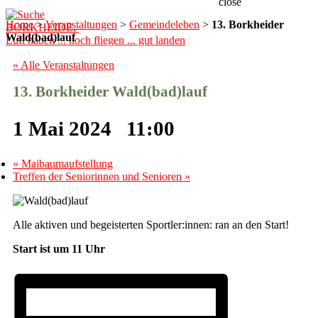
close
Home
>
Veranstaltungen
>
Gemeindeleben
>
13. Borkheider
BORKHEIDE.
Wald(bad)lauf
Luft haben ... hoch fliegen ... gut landen
« Alle Veranstaltungen
13. Borkheider Wald(bad)lauf
1 Mai 2024 11:00
«
Maibaumaufstellung
Treffen der Seniorinnen und Senioren
»
Alle aktiven und begeisterten Sportler:innen: ran an den Start!
Start ist um 11 Uhr