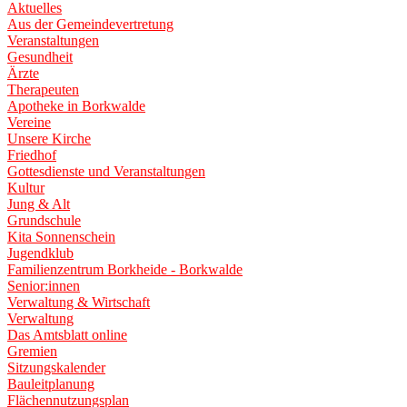
Aktuelles
Aus der Gemeindevertretung
Veranstaltungen
Gesundheit
Ärzte
Therapeuten
Apotheke in Borkwalde
Vereine
Unsere Kirche
Friedhof
Gottesdienste und Veranstaltungen
Kultur
Jung & Alt
Grundschule
Kita Sonnenschein
Jugendklub
Familienzentrum Borkheide - Borkwalde
Senior:innen
Verwaltung & Wirtschaft
Verwaltung
Das Amtsblatt online
Gremien
Sitzungskalender
Bauleitplanung
Flächennutzungsplan