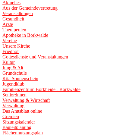
Aktuelles
Aus der Gemeindevertretung
Veranstaltungen
Gesundheit
Ärzte
Therapeuten
Apotheke in Borkwalde
Vereine
Unsere Kirche
Friedhof
Gottesdienste und Veranstaltungen
Kultur
Jung & Alt
Grundschule
Kita Sonnenschein
Jugendklub
Familienzentrum Borkheide - Borkwalde
Senior:innen
Verwaltung & Wirtschaft
Verwaltung
Das Amtsblatt online
Gremien
Sitzungskalender
Bauleitplanung
Flächennutzungsplan