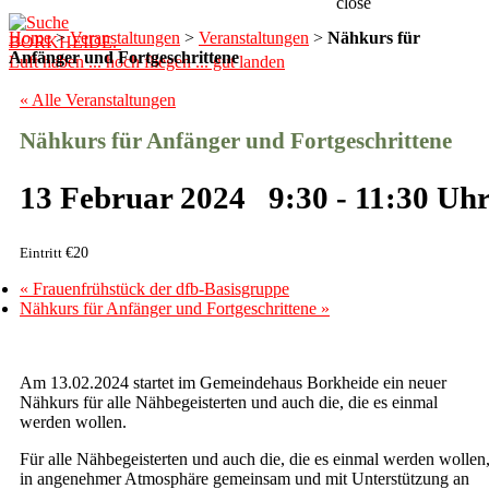
close
Home
>
Veranstaltungen
>
Veranstaltungen
>
Nähkurs für
BORKHEIDE.
Anfänger und Fortgeschrittene
Luft haben ... hoch fliegen ... gut landen
« Alle Veranstaltungen
Nähkurs für Anfänger und Fortgeschrittene
13 Februar 2024 9:30
-
11:30
€20
«
Frauenfrühstück der dfb-Basisgruppe
Nähkurs für Anfänger und Fortgeschrittene
»
Am 13.02.2024 startet im Gemeindehaus Borkheide ein neuer
Nähkurs für alle Nähbegeisterten und auch die, die es einmal
werden wollen.
Für alle Nähbegeisterten und auch die, die es einmal werden wollen
in angenehmer Atmosphäre gemeinsam und mit Unterstützung an