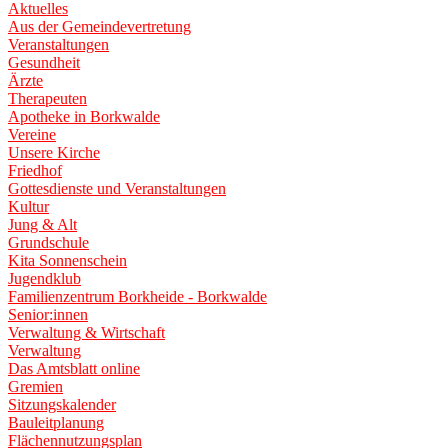
Aktuelles
Aus der Gemeindevertretung
Veranstaltungen
Gesundheit
Ärzte
Therapeuten
Apotheke in Borkwalde
Vereine
Unsere Kirche
Friedhof
Gottesdienste und Veranstaltungen
Kultur
Jung & Alt
Grundschule
Kita Sonnenschein
Jugendklub
Familienzentrum Borkheide - Borkwalde
Senior:innen
Verwaltung & Wirtschaft
Verwaltung
Das Amtsblatt online
Gremien
Sitzungskalender
Bauleitplanung
Flächennutzungsplan