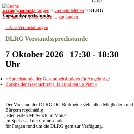
close
Home
>
Veranstaltungen
>
Gemeindeleben
>
DLRG
BORKHEIDE.
Vorstandssprechstunde
Luft haben ... hoch fliegen ... gut landen
« Alle Veranstaltungen
DLRG Vorstandssprechstunde
7 Oktober 2026 17:30
-
18:30
«
Sprechstunde der Gesundheitsbuddys für Angehörige
Borkheider Geschichte(n)- Dit und dat up Platt
»
Der Vorstand der DLRG OG Borkheide steht allen Mitgliedern und
Bürgern regelmäßig
jeden ersten Mittwoch im Monat
im Speisesaal der Grundschule
für Fragen rund um die DLRG gern zur Verfügung.